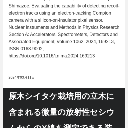
Shimazoe, Evaluating the capability of detecting recoil-
electron tracks using an electron-tracking Compton
camera with a silicon-on-insulator pixel sensor,
Nuclear Instruments and Methods in Physics Research
Section A: Accelerators, Spectrometers, Detectors and
Associated Equipment, Volume 1062, 2024, 169213,
ISSN 0168-9002,
https://doi.org/10.1016/j.nima.2024.169213
2024年03月11日
原木シイタケ栽培用の立木に
含まれる微量の放射性セシウ