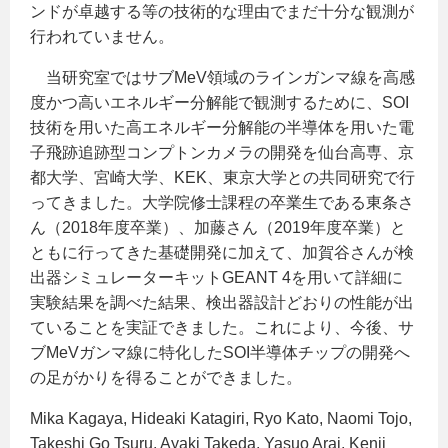
ンドが卓越する等の技術的な理由でまだ十分な観測が
行われていません。
当研究室ではサブMeV領域のラインガンマ線を高感
度かつ高いエネルギー分解能で観測するために、SOI
技術を用いた高エネルギー分解能の半導体を用いた電
子飛跡追跡型コンプトンカメラの開発を仙台高専、京
都大学、宮崎大学、KEK、東京大学との共同研究で行
ってきました。大学院修士課程の卒業生である東条さ
ん（2018年度卒業）、加藤さん（2019年度卒業）と
ともに行ってきた基礎開発に加えて、加賀谷さんが検
出器シミュレーターキットGEANT 4を用いて詳細に
実験結果を調べた結果、検出器設計どおりの性能が出
ていることを実証できました。これにより、今後、サ
ブMeVガンマ線に特化したSOI半導体チップの開発へ
の足がかりを得ることができました。
Mika Kagaya, Hideaki Katagiri, Ryo Kato, Naomi Tojo,
Takeshi Go Tsuru, Ayaki Takeda, Yasuo Arai, Kenji