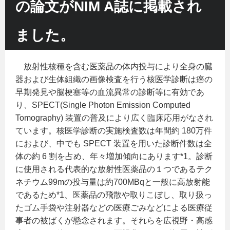
の論文がNIM A誌に掲載され
ました。
放射性核種を含む医薬品の体内投与により全身の臓
器および生体組織の画像検査を行う核医学診断は癌の
早期発見や脳梗塞等の血流異常の診断等に有効であ
り、SPECT(Single Photon Emission Computed
Tomography) 装置の普及により広く臨床応用がなされ
ています。核医学診断の実施検査数は年間約 180万件
におよび、中でも SPECT 装置を用いた診断件数は全
体の約 6 割を占め、年々増加傾向にあります
*1
。診断
に使用される代表的な放射性医薬品の１つであるテク
ネチウム99mの投与量は約700MBqと一般に高放射能
であるため*1、医薬品の飛散や取りこぼし、取り扱っ
たゴム手袋や注射器などの医療ごみなどによる医療従
事者の被ばくが懸念されます。それらを広視野・高感