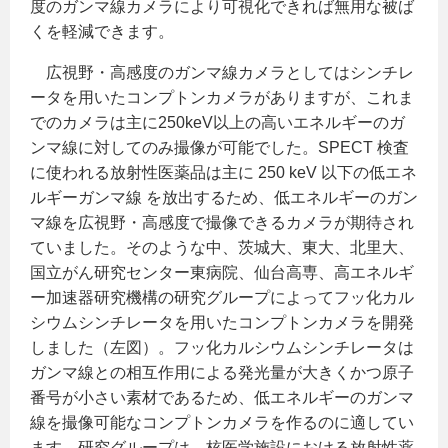
度のガンマ線カメラにより可視化できれば無用な被ば
くを軽減できます。
広視野・高感度のガンマ線カメラとしてはシンチレ
ータを用いたコンプトンカメラがありますが、これま
でのカメラは主に250keV以上の高いエネルギーのガ
ンマ線に対してのみ撮像が可能でした。SPECT 検査
に使われる放射性医薬品は主に 250 keV 以下の低エネ
ルギーガンマ線 を放出するため、低エネルギーのガン
マ線を広視野・高感度で撮像できるカメラが期待され
ていました。そのような中、茨城大、東大、北里大、
国立がん研究センター東病院、仙台高専、高エネルギ
ー加速器研究機構の研究グループによってフッ化カル
シウムシンチレータを用いたコンプトンカメラを開発
しました（左図）。フッ化カルシウムシンチレータは
ガンマ線との相互作用による発光量が大きくかつ原子
番号が小さい素材であるため、低エネルギーのガンマ
線を撮像可能なコンプトンカメラを作るのに適してい
ます。研究グループは、核医学施設における放射性薬