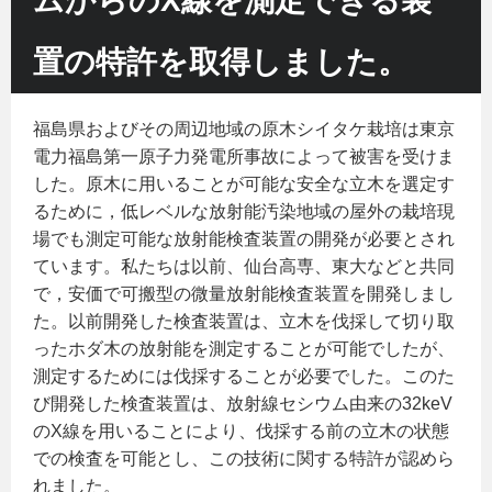
ムからのX線を測定できる装
置の特許を取得しました。
福島県およびその周辺地域の原木シイタケ栽培は東京
電力福島第一原子力発電所事故によって被害を受けま
した。原木に用いることが可能な安全な立木を選定す
るために，低レベルな放射能汚染地域の屋外の栽培現
場でも測定可能な放射能検査装置の開発が必要とされ
ています。私たちは以前、仙台高専、東大などと共同
で，安価で可搬型の微量放射能検査装置を開発しまし
た。以前開発した検査装置は、立木を伐採して切り取
ったホダ木の放射能を測定することが可能でしたが、
測定するためには伐採することが必要でした。このた
び開発した検査装置は、放射線セシウム由来の32keV
のX線を用いることにより、伐採する前の立木の状態
での検査を可能とし、この技術に関する特許が認めら
れました。