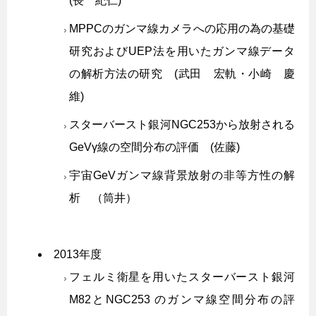
(長 紀仁)
MPPCのガンマ線カメラへの応用の為の基礎
研究およびUEP法を用いたガンマ線データ
の解析方法の研究 (武田 宏軌・小崎 慶
維)
スターバースト銀河NGC253から放射される
GeVγ線の空間分布の評価 (佐藤)
宇宙GeVガンマ線背景放射の非等方性の解
析 （筒井）
2013年度
フェルミ衛星を用いたスターバースト銀河
M82とNGC253 のガンマ線空間分布の評