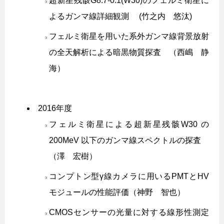
超新星残骸G8.7-0.1(W30)のフェルミ衛星に
よるガンマ線詳細観測 (竹之内 悠汰)
フェルミ衛星を用いた系外ガンマ線背景放射
の全天解析による暗黒物質探査 （西嶋 静
海）
2016年度
フェルミ衛星による超新星残骸W30 の
200MeV 以下のガンマ線スペクトルの探査
（澤 宏樹）
コンプトン型γ線カメラに用いるPMTとHV
モジュールの性能評価（神野 智也）
CMOSセンサーの光量に対する線形性測定