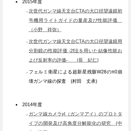
2015年度
次世代ガンマ線天文台CTAの大口径望遠鏡初
号機用ライトガイドの量産及び性能評価
（小野 祥弥）
次世代ガンマ線天文台CTAの大口径望遠鏡用
分割鏡の性能評価 -2f法を用いた結像性能お
よび反射率の評価- (長 紀仁)
フェルミ衛星による超新星残骸W28のπ0崩
壊ガンマ線の探査 (村田 丈承)
2014年度
ガンマ線カメラγI（ガンマアイ）のプロトタ
イプの開発及び高角度分解能化の研究 (中