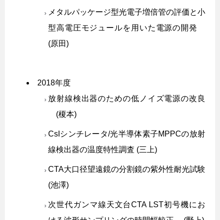
メタルパッケージ型光電子増倍管の評価と小
型高電圧モジュールを用いた電源の開発
(原田)
2018年度
放射線検出器のための低ノイズ電源の改良
(榎本)
CsIシンチレータ/光半導体素子MPPCの放射
線検出器の温度特性調査 (三上)
CTA大口径望遠鏡の分割鏡の紫外性耐光試験
(池澤)
次世代ガンマ線天文台CTA LST初号機にお