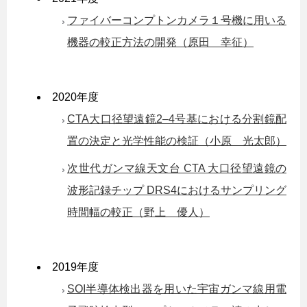
ファイバーコンプトンカメラ１号機に用いる
機器の較正方法の開発（原田 幸征）
2020年度
CTA大口径望遠鏡2–4号基における分割鏡配
置の決定と光学性能の検証（小原 光太郎）
次世代ガンマ線天文台 CTA 大口径望遠鏡の
波形記録チップ DRS4におけるサンプリング
時間幅の較正（野上 優人）
2019年度
SOI半導体検出器を用いた宇宙ガンマ線用電