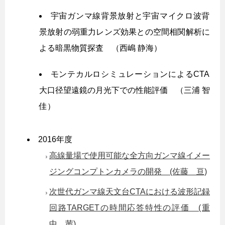
宇宙ガンマ線背景放射と宇宙マイクロ波背
景放射の弱重力レンズ効果との空間相関解析に
よる暗黒物質探査 （西嶋 静海）
モンテカルロシミュレーションによるCTA
大口径望遠鏡の月光下での性能評価 （三浦 智
佳）
2016年度
高線量場で使用可能な全方向ガンマ線イメー
ジングコンプトンカメラの開発 (佐藤 亘)
次世代ガンマ線天文台CTAにおける波形記録
回路TARGETの時間応答特性の評価 (重
中 茜)