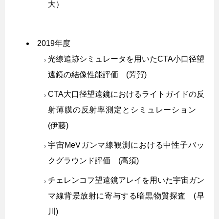
大）
2019年度
光線追跡シミュレータを用いたCTA小口径望
遠鏡の結像性能評価 (芳賀)
CTA大口径望遠鏡におけるライトガイドの反
射薄膜の反射率測定とシミュレーション
(伊藤)
宇宙MeVガンマ線観測における中性子バッ
クグラウンド評価 (髙須)
チェレンコフ望遠鏡アレイを用いた宇宙ガン
マ線背景放射に寄与する暗黒物質探査 (早
川)