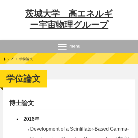
茨城大学 高エネルギ
ー宇宙物理グループ
トップ
›
学位論文
学位論文
博士論文
2016年
Development of a Scintillator-Based Gamma-