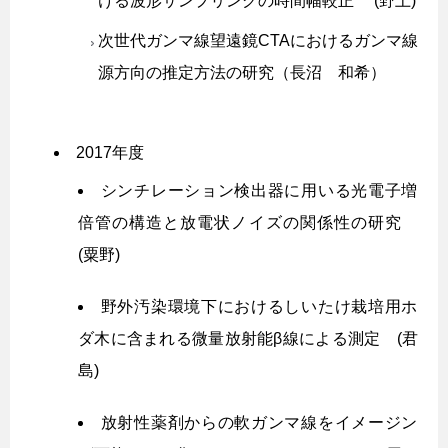
ける波形サンプリングの時間幅較正 (野上)
次世代ガンマ線望遠鏡CTAにおけるガンマ線
源方向の推定方法の研究（長沼 和希）
2017年度
シンチレーション検出器に用いる光電子増
倍管の構造と放電状ノイズの関係性の研究
(粟野)
野外汚染環境下におけるしいたけ栽培用ホ
ダ木に含まれる微量放射能β線による測定 (君
島)
放射性薬剤からの軟ガンマ線をイメージン