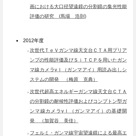
画における大口径望遠鏡の分割鏡の集光性能
評価の研究 (馬場 浩則)
2012年度
次世代ＴｅＶガンマ線天文台ＣＴＡ用プリア
ンプの性能評価及びＳｉＴＣＰを用いたガン
マ線カメラγＩ（ガンマアイ）用読み出しシ
ステムの開発 （梅原 克典）
次世代超高エネルギーガンマ線天文台ＣＴＡ
の分割鏡の耐候性評価およびコンプトン型ガ
ンマ線カメラγＩ（ガンマアイ）の基礎開
発 （加賀谷 美佳）
フェルミ・ガンマ線宇宙望遠鏡による最高エ