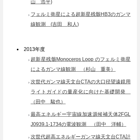
山 浩平)
フェルミ衛星による超新星残骸HB3のガンマ
線観測 (吉田 和人)
2013年度
超新星残骸Monoceros Loop のフェルミ衛星
によるガンマ線観測 （杉山 重美）
次世代ガンマ線天文台CTAの大口径望遠鏡用
ライトガイドの量産化に向けた基礎開発
（田中 駿也）
最高エネルギー宇宙線加速源候補天体2FGL
J0939.1-1734の電波観測 （田中 洋輔）
次世代超高エネルギーガンマ線天文台CTA計