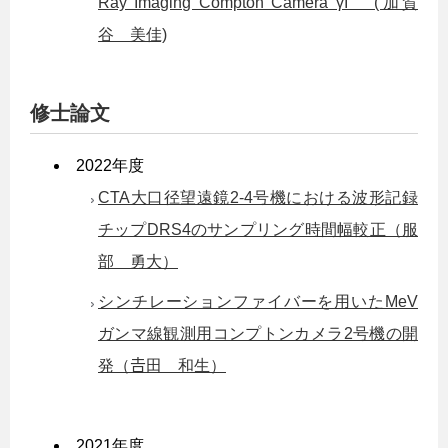
Ray Imaging Compton Camera γI (加賀
谷 美佳)
修士論文
2022年度
CTA大口径望遠鏡2-4号機における波形記録
チップDRS4のサンプリング時間幅較正（服
部 勇大）
シンチレーションファイバーを用いたMeV
ガンマ線観測用コンプトンカメラ2号機の開
発（𠮷田 和生）
2021年度