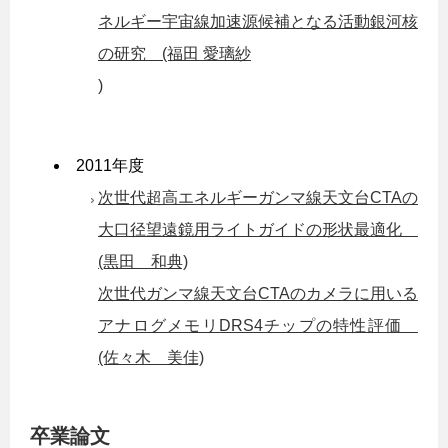
ネルギー宇宙線加速源候補となる活動銀河核
の研究 (福田 愛璃紗
)
2011年度
次世代超高エネルギーガンマ線天文台CTAの
大口径望遠鏡用ライトガイドの形状最適化
(黒田 和典)
次世代ガンマ線天文台CTAのカメラに用いる
アナログメモリDRS4チップの特性評価
(佐々木 美佳)
卒業論文