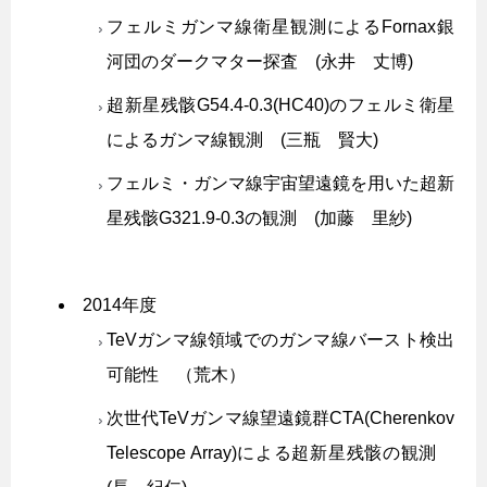
フェルミガンマ線衛星観測によるFornax銀
河団のダークマター探査 (永井 丈博)
超新星残骸G54.4-0.3(HC40)のフェルミ衛星
によるガンマ線観測 (三瓶 賢大)
フェルミ・ガンマ線宇宙望遠鏡を用いた超新
星残骸G321.9-0.3の観測 (加藤 里紗)
2014年度
TeVガンマ線領域でのガンマ線バースト検出
可能性 （荒木）
次世代TeVガンマ線望遠鏡群CTA(Cherenkov
Telescope Array)による超新星残骸の観測